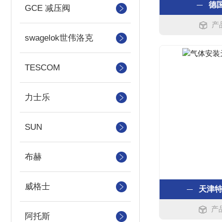
德国
GCE 减压阀
产
swagelok世伟洛克
TESCOM
力士乐
SUN
布赫
威格士
天津
产
阿托斯