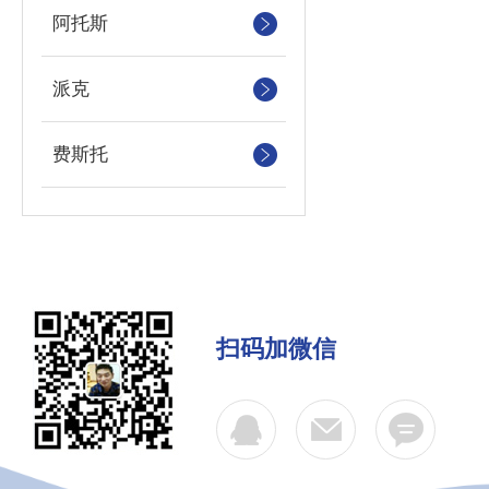
阿托斯
派克
费斯托
扫码加微信