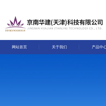
网站首页
关于我们
产品中