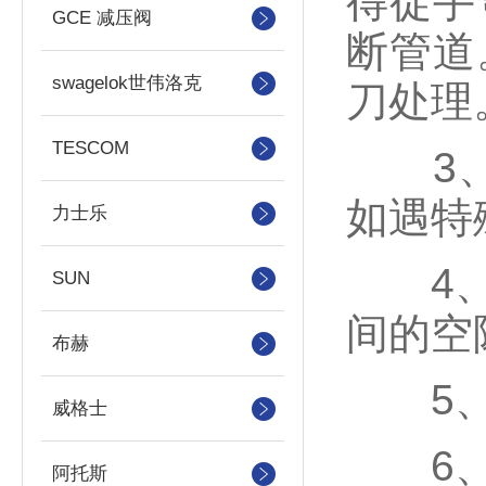
得徒手
GCE 减压阀
断管道
swagelok世伟洛克
刀处理
TESCOM
3、在
如遇特
力士乐
4、管
SUN
间的空
布赫
5、所
威格士
6、所
阿托斯