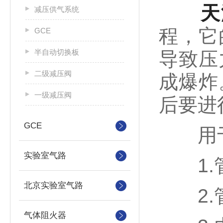
天
减压供气系统
程，它
GCE
半自动切换板
导致压
二级减压阀
成爆炸
一级减压阀
后要进
GCE
用于输
实验室气路
1.管
北京实验室气路
2.管
气体阻火器