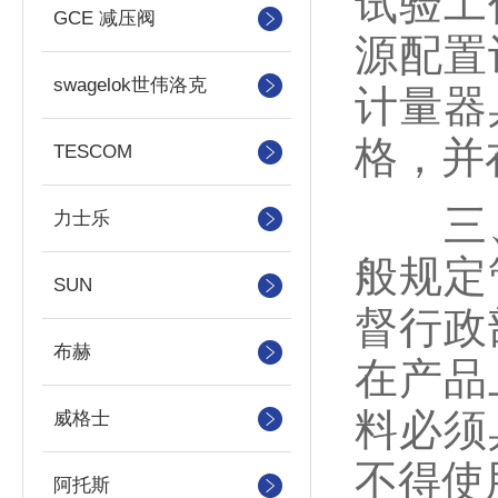
试验工
GCE 减压阀
源配置
swagelok世伟洛克
计量器
格，并
TESCOM
三
力士乐
般规定
SUN
督行政
布赫
在产品
料必须
威格士
不得使
阿托斯