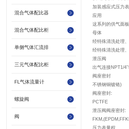
加装感应式压力
混合气体配比器
应用
这系列的供气
混合气体配比柜
母体
经特殊清洗处理、电抛
单侧气体汇流排
经特殊清洗处理、镀
泄压阀
三元气体配比柜
出气连接NPT1/4"
阀座密封
FL气体流量计
不锈钢铜镀铬)
阀座密封:
螺旋阀
PCTFE
泄压阀阀座密封:
阀
FKM,(EPDM,FFKM
压力表量程