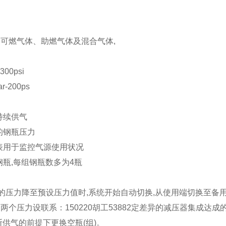
可燃气体、助燃气体及混合气体,
00psi
-200ps
持续供气
的钢瓶压力
表用于监控气源使用状况
钢瓶,每组钢瓶数多为4瓶
中的压力降至预设压力值时,系统开始自动切换,从使用端切换至备
两个压力设联系：150220胡工53882定差异的减压器集成达成
断供气的前提下更换空瓶(组)。