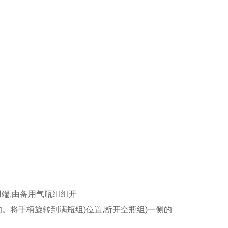
用端,由备用气瓶组组开
的。将手柄旋转到满瓶组)位置,断开空瓶组)一侧的