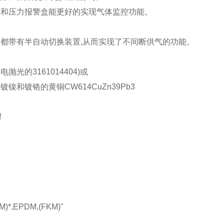
表和压力报警盒能更好的实现气体监控功能。
面板都带有半自动切换装置,从而实现了不间断供
光的3161014404)或
镍和镀铬的黄铜CW614CuZn39Pb3
f
)*,EPDM,(FKM)"