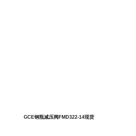
接头
GCE钢瓶减压阀FMD322-14现货