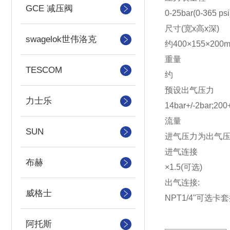
GCE 减压阀
0-25bar(0-365 psi
尺寸(宽x高x深)
swagelok世伟洛克
约400×155×200
重量
TESCOM
约
预设出气压力
力士乐
14bar+/-2bar;200+
流量
SUN
进气压力为出气压力
进气连接
布赫
×1.5(可选)
出气连接:
威格士
NP
阿托斯