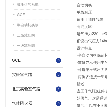
减压供气系统
自动切换
单级减压
GCE
适用于情性气体、
半自动切换板
高纯度50
进气压力230bar/33
二级减压阀
预设出气压力14bar
一级减压阀
设计特点
·半自动切换保证
GCE
·准确显示使用中
·可选感应式压力
实验室气路
·两侧各连接一组
描述
北京实验室气路
当工作气瓶(组)
始供气。这是通过
气体阻火器
供气,可以在不间