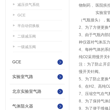
减压供气系统
物制药 、医
实验室管路设计
GCE
（气瓶接头），氮
半自动切换板
2、为了方便更换
3、由于气瓶内
二级减压阀
种仪器对气体压
一级减压阀
4、每种气体的
纯O2采用慢开关
GCE
注：为了防止开
慢开关针阀。
实验室气路
5、为了防止更换
6、在H2、高纯
北京实验室气路
7、压缩空气在气
8、为了保持气体
气体阻火器
9、为了便于维修