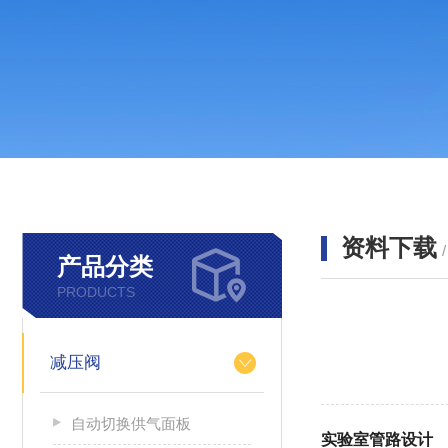
资料下载
产品分类
PRODUCTS
减压阀
自动切换供气面板
实验室管路设计