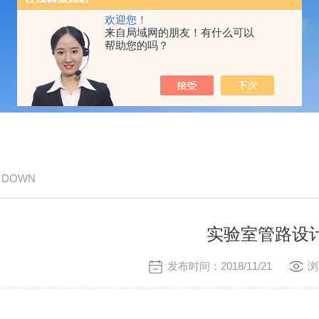
欢迎您！
来自局域网的朋友！有什么可以
帮助您的吗？
/ DOWN
实验室管路设
发布时间：2018/11/21
浏
石油化工、生物医药、