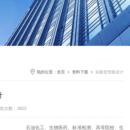
我的位置：
首页
>
资料下载
>
实验室管路设计
计
览次数：3603
标准检测、高等院校、生