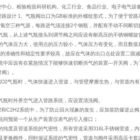
院疾控中心、检验检疫科研机构、化工行业、食品行业、
 1、气瓶阀出口为GB标准的外螺纹形式，为了便于管路系
氢空三种气源，每路进气须连接2个钢瓶，并配有手动不间断切
气瓶，从上述气瓶接头到调节阀之间应设有耐高压的不锈钢螺旋
部的气体压力大，使用点的压力较小，气体压力有变化，而且数值
力的准确性和稳定性要求较高，故应在气体的出口点处设置二级
系统中应设有在紧急情况下能够快速切断供气的装置—开关阀，为
针阀）。
启O2气瓶时，气体快速进入管道，与管壁摩擦生热，与管道内有
气瓶时外界空气进入管路系统，应设置清洗阀。
O2和C2H2系统中，为了防止回火现象的发生，应加装防爆逆止阀
瓶间预留一个从生产装置仪表气的引入接口；
的纯度及管道系统的气密性，所有管道采用316L不锈钢管道，内
及更换阀件，同时保证系统的气密性，管道与阀件采用高压卡套