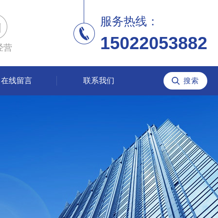
服务热线：
15022053882
经营
在线留言
联系我们