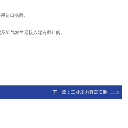
采用进口品牌。
路气体管路出口端及氢气发生器接入端有截止阀。
下一篇：
工业压力容器安装