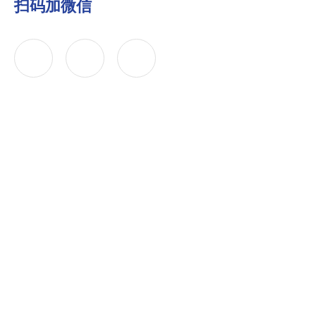
扫码加微信
公司简介
产品中心
联系
Copyright © 2026 京南华建（天津）科技有限公司 版权所有
备案号：津ICP备18004506号-2
技术支持：化工仪器网
s