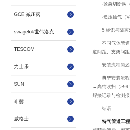
-紧急切断阀（
GCE 减压阀
-负压抽气（Ven
5.标识与隔离
swagelok世伟洛克
不同气体管道采
TESCOM
道间距、支架间距
安装流程简述
力士乐
典型安装流程包
SUN
→高纯吹扫（≥99
焊接记录与检测报
布赫
结语
威格士
特气管道工