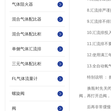
气体阻火器
8.汇流排严谨
混合气体配比器
9.汇流排不得
10.汇流排投入
混合气体配比柜
11.汇流排不
单侧气体汇流排
12.使用满三
三元气体配比柜
13.全自动氧
特别说明 ： 换 
FL气体流量计
换瓶时先关闭汇
螺旋阀
阀，再打开总阀，
后再非常缓慢打
阀