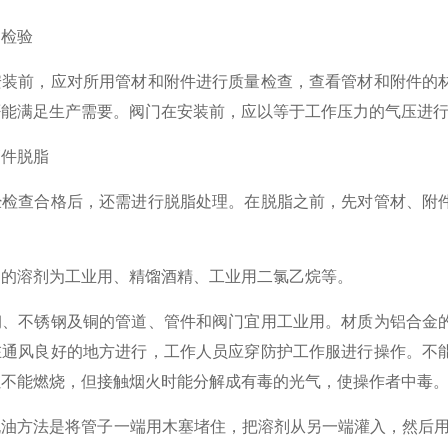
的检验
前，应对所用管材和附件进行质量检查，查看管材和附件的材
否能满足生产需要。阀门在安装前，应以等于工作压力的气压进
件脱脂
查合格后，还需进行脱脂处理。在脱脂之前，先对管材、附件
溶剂为工业用、精馏酒精、工业用二氯乙烷等。
不锈钢及铜的管道、管件和阀门宜用工业用。材质为铝合金的
在通风良好的地方进行，工作人员应穿防护工作服进行操作。不
虽不能燃烧，但接触烟火时能分解成有毒的光气，使操作者中毒
法是将管子一端用木塞堵住，把溶剂从另一端灌入，然后用木塞堵好