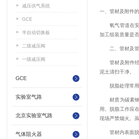
减压供气系统
一、管材及附件
GCE
氧气管道在安装
半自动切换板
加工组装质量是
二级减压阀
二、管材及管
一级减压阀
管材及附件经检
泥土清扫干净。
GCE
脱脂处理常用的
实验室气路
材质为碳素钢、
用。脱脂工作应
北京实验室气路
现场严禁烟火。
管材内表面脱油方
气体阻火器