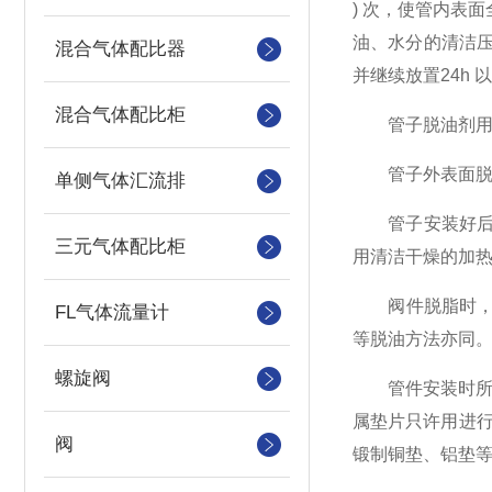
) 次，使管内表
油、水分的清洁
混合气体配比器
并继续放置24h
混合气体配比柜
管子脱油剂用量
管子外表面脱脂
单侧气体汇流排
管子安装好后由
三元气体配比柜
用清洁干燥的加热
阀件脱脂时，应
FL气体流量计
等脱油方法亦同
螺旋阀
管件安装时所用填
属垫片只许用进行
阀
锻制铜垫、铝垫