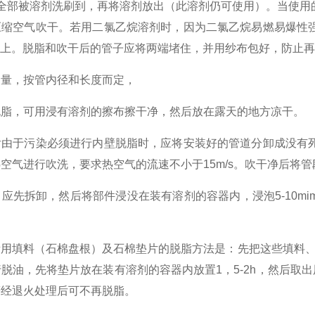
面全部被溶剂洗刷到，再将溶剂放出（此溶剂仍可使用）。当使
压缩空气吹干。若用二氯乙烷溶剂时，因为二氯乙烷易燃易爆性
 以上。脱脂和吹干后的管子应将两端堵住，并用纱布包好，防止
，按管内径和长度而定，
，可用浸有溶剂的擦布擦干净，然后放在露天的地方凉干。
于污染必须进行内壁脱脂时，应将安装好的管道分卸成没有死
空气进行吹洗，要求热空气的流速不小于15m/s。吹干净后将
先拆卸，然后将部件浸没在装有溶剂的容器内，浸泡5-10mi
。
料（石棉盘根）及石棉垫片的脱脂方法是：先把这些填料、垫片放
脱油，先将垫片放在装有溶剂的容器内放置1，5-2h，然后取
等经退火处理后可不再脱脂。