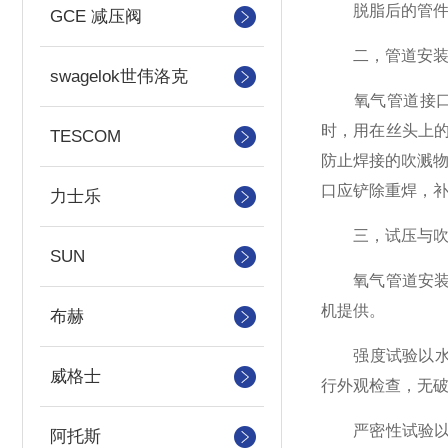
脱脂后的管件及
GCE 减压阀
二，管道安
swagelok世伟洛克
氧气管道接口处
时，用在丝头上
TESCOM
防止焊接的吹溅物
口应铲除重焊，
力士乐
三，试压与吹
SUN
氧气管道安装完
机提供。
布赫
强度试验以水为
威格士
行外观检查，无
严密性试验以无
阿托斯