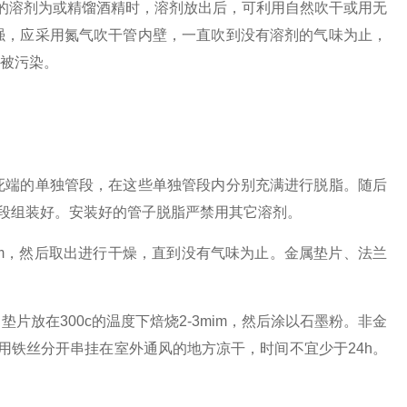
用的溶剂为或精馏酒精时，溶剂放出后，可利用自然吹干或用无
强，应采用氮气吹干管内壁，一直吹到没有溶剂的气味为止，
再被污染。
端的单独管段，在这些单独管段内分别充满进行脱脂。随后
管段组装好。安装好的管子脱脂严禁用其它溶剂。
m，然后取出进行干燥，直到没有气味为止。金属垫片、法兰
在300c的温度下焙烧2-3mim，然后涂以石墨粉。非金
出用铁丝分开串挂在室外通风的地方凉干，时间不宜少于24h。