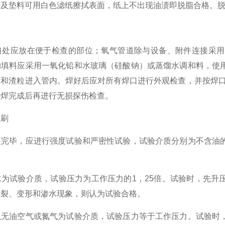
垫料可用白色滤纸擦拭表面，纸上不出现油渍即脱脂合格。脱
装
应放在便于检查的部位；氧气管道除与设备、附件连接采用
的填料应采用一氧化铅和水玻璃（硅酸钠）或蒸馏水调和料，使
和渣粒进入管内。焊好后应对所有焊口进行外观检查，并按焊口总
补焊完成后再进行无损探伤检查。
刷
毕，应进行强度试验和严密性试验，试验介质分别为不含油的
试验介质，试验压力为工作压力的1，25倍。试验时，先升压至
破裂、变形和渗水现象，则认为试验合格。
油空气或氮气为试验介质，试验压力等于工作压力。试验时，