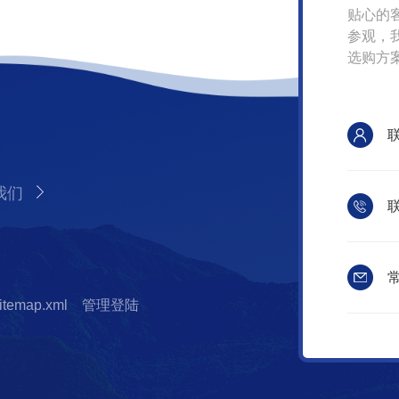
贴心的
参观，
选购方
我们
联
常
itemap.xml
管理登陆