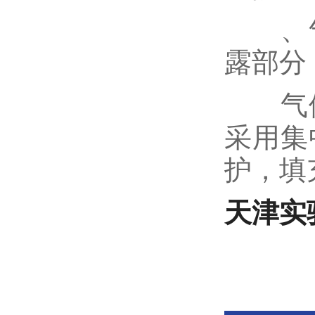
、气
露部分
气体
采用集
护，填
天津实