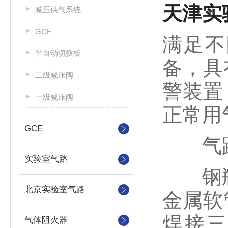
天津实
减压供气系统
GCE
满足不
半自动切换板
备，具
二级减压阀
警装置
一级减压阀
正常用
GCE
气路
实验室气路
钢瓶(
北京实验室气路
金属软
焊接
气体阻火器