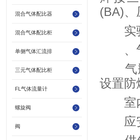
(BA
混合气体配比器
实验
混合气体配比柜
、气
单侧气体汇流排
气瓶之
三元气体配比柜
设置防
FL气体流量计
室内
螺旋阀
应安
阀