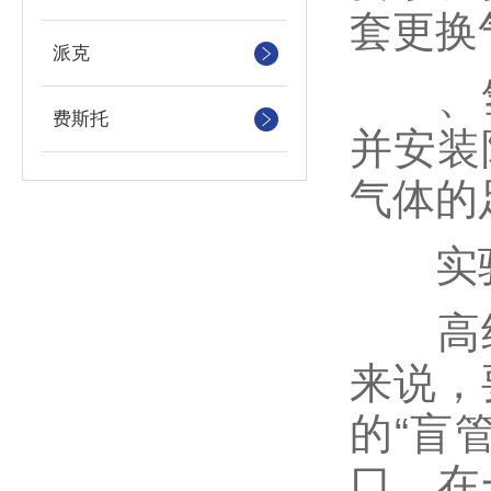
套更换
派克
、氢
费斯托
并安装
气体的
实验
高纯
来说，
的“盲
口。在