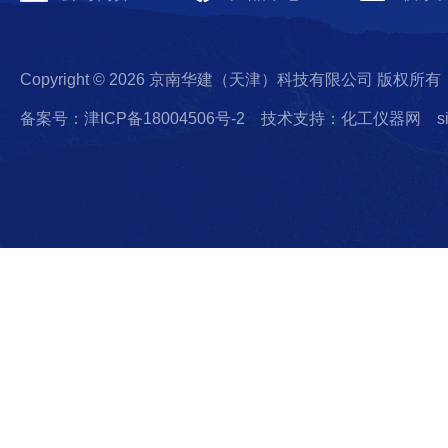
Copyright © 2026 京南华建（天津）科技有限公司 版权所有
备案号：津ICP备18004506号-2
技术支持：化工仪器网
s