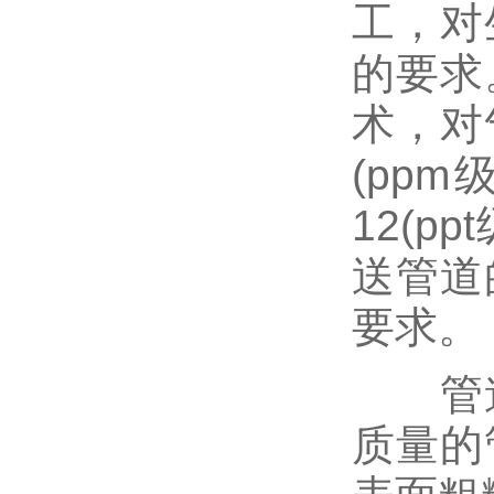
工，对
的要求
术，对
(ppm
12(p
送管道
要求。
管道
质量的