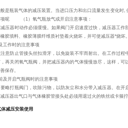
般是瓶装气体的减压装置。当进口压力和出口流量发生变化时,
事项呢 （1）氧气瓶放气或开启注意事项：
启减压器时动作必须缓慢。如果阀门开启速度过快，减压器工作
橡胶填料、橡胶薄膜纤维质衬垫着火烧坏，并可使减压器*烧坏
及工作时的注意事项
须注意防止管接头丝扣滑牙，以免旋装不牢而射出。在工作过程
钉，再关闭氧气瓶阀，并把减压器内的气体慢慢放尽，这样，可
妥善保存。
前及开启气瓶阀时的注意事项
，要略打瓶阀门，吹除污物，以防灰尘和水分带入减压器。在开
。减压器出气口与气体橡胶管接头处必须用退过火的铁丝或卡箍
气体减压安装使用