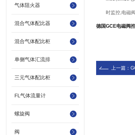
气体阻火器
时监控,
混合气体配比器
德国GCE电磁阀
混合气体配比柜
单侧气体汇流排
上一篇：
G
三元气体配比柜
FL气体流量计
螺旋阀
阀