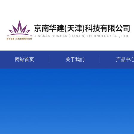
网站首页
关于我们
产品中