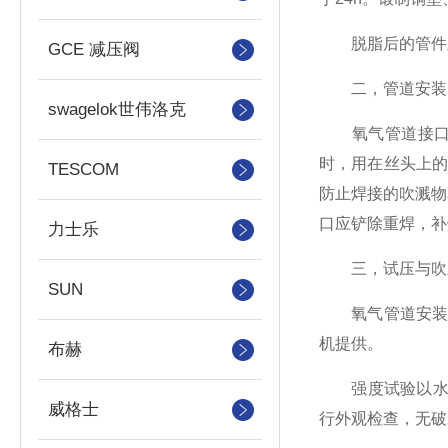
脱脂后的管件及
GCE 减压阀
二，管道安装
swagelok世伟洛克
氧气管道接口处
时，用在丝头上
TESCOM
防止焊接的吹溅物
口应铲除重焊，补
力士乐
三，试压与吹
SUN
氧气管道安装完
机提供。
布赫
强度试验以水为试
威格士
行外观检查，无破