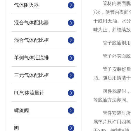
管材内表面脱油方
气体阻火器
) 次，使管内表
干或用无油、水
混合气体配比器
味为止，并继续放
混合气体配比柜
管子脱油剂用量
管子外表面脱脂
单侧气体汇流排
管子安装好后由
三元气体配比柜
脂。随后用清洁干
阀件脱脂时，应先
FL气体流量计
等脱油方法亦同。
螺旋阀
管件安装时所用填
属垫片只许用四氯
阀
于24h。锻制铜