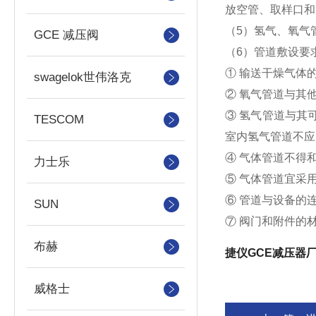
放空管、取样口和
（5）氢气、氧气
GCE 减压阀
（6）管道敷设要
① 输送干燥气体
swagelok世伟洛克
② 氧气管道与其
③ 氢气管道与其
TESCOM
室内氢气管道不应
④ 气体管道不得
力士乐
⑤ 气体管道宜采
⑥ 管道与设备的
SUN
⑦ 阀门和附件的
布赫
捷仪GCE减压器
威格士