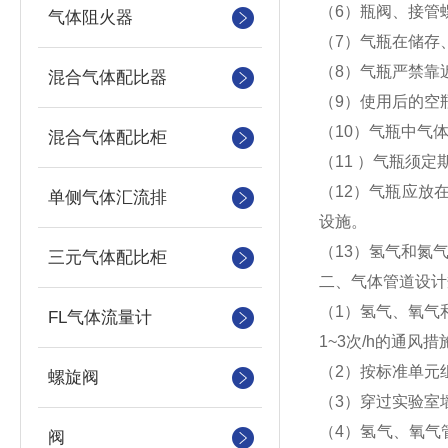
（6）瓶阀、接管
气体阻火器
（7）气瓶在储存
（8）气瓶严禁靠
混合气体配比器
（9）使用后的空
（10）气瓶中气
混合气体配比柜
（11 ）气瓶须
（12）气瓶应放
单侧气体汇流排
设施。
（13）氢气和氮
三元气体配比柜
二、气体管道设计
（1）氢气、氧气
FL气体流量计
1~3次/h的通风措
（2）按标准单元
螺旋阀
（3）穿过实验室
（4）氢气、氧气
阀