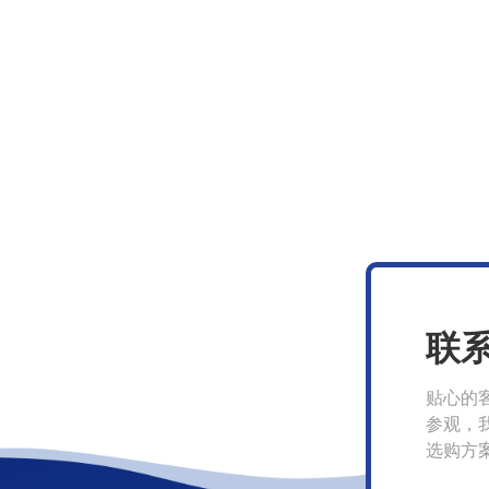
联
贴心的
参观，
选购方