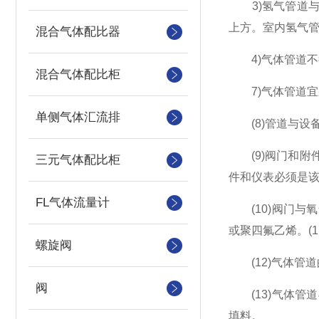
3)氢气管道与其
上方。室内氢气
混合气体配比器
4)气体管道不
混合气体配比柜
7)气体管道宜采
单侧气体汇流排
(8)管道与设
(9)阀门和附
三元气体配比柜
件和仪表必须是
FL气体流量计
(10)阀门与
或聚四氟乙烯。(
螺旋阀
(12)气体管
阀
(13)气体管
填料。