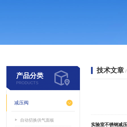
技术文章
产品分类
PRODUCTS
减压阀
自动切换供气面板
实验室不锈钢减