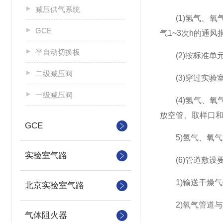
减压供气系统
(1)氢气、氧
GCE
气1~3次h的通风
半自动切换板
(2)按标准单
二级减压阀
(3)穿过实验
一级减压阀
(4)氢气、氧
放空管、取样口
GCE
5)氢气、氧气
实验室气路
(6)管道敷设
1)输送干燥气
北京实验室气路
2)氧气管道与其
气体阻火器