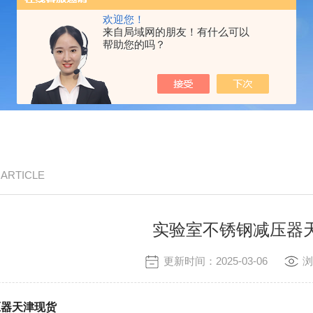
欢迎您！
来自局域网的朋友！有什么可以
帮助您的吗？
/ ARTICLE
实验室不锈钢减压器
更新时间：2025-03-06
浏
压器天津现货