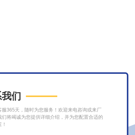
系我们
客服365天，随时为您服务！欢迎来电咨询或来厂
我们将竭诚为您提供详细介绍，并为您配置合适的
案！