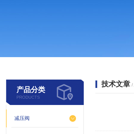
技术文章
/
产品分类
PRODUCTS
减压阀