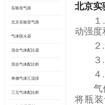
北京实
实验室气路
１.使
北京实验室气路
动强度
气体阻火器
２.让
混合气体配比器
３.可
混合气体配比柜
４.
单侧气体汇流排
气体
三元气体配比柜
将瓶装