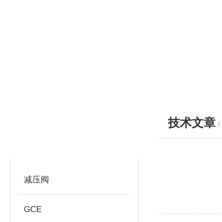
技术文章
/
产品分类
PRODUCTS
减压阀
GCE