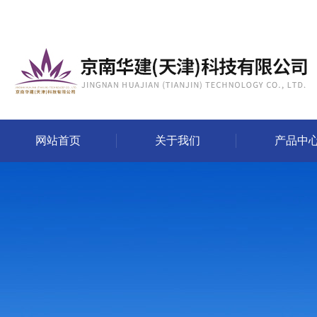
网站首页
关于我们
产品中