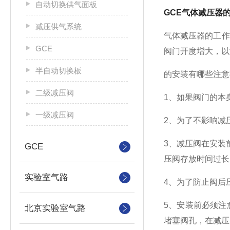
自动切换供气面板
GCE气体减压器
减压供气系统
气体减压器的工作
GCE
阀门开度增大，以
半自动切换板
的安装有哪些注意
二级减压阀
1、如果阀门的本
一级减压阀
2、为了不影响减
3、减压阀在安装
GCE
压阀存放时间过长
实验室气路
4、为了防止阀后
5、安装前必须注
北京实验室气路
堵塞阀孔，在减压