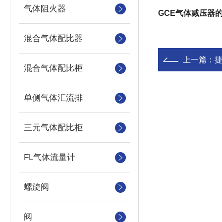
气体阻火器
GCE气体减压器
混合气体配比器
上一篇：
捷
混合气体配比柜
单侧气体汇流排
三元气体配比柜
FL气体流量计
螺旋阀
阀