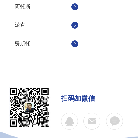
阿托斯
派克
费斯托
扫码加微信