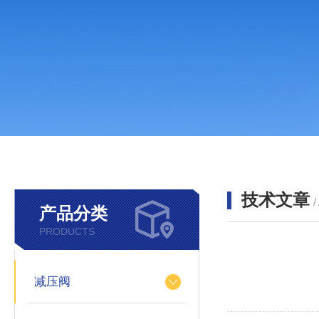
技术文章
/
产品分类
PRODUCTS
减压阀