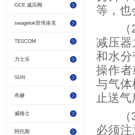
GCE 减压阀
等，也
swagelok世伟洛克
（2）
减压器
TESCOM
和水分
力士乐
操作者
SUN
与气体
止送气
布赫
（3）
威格士
必须注
阿托斯