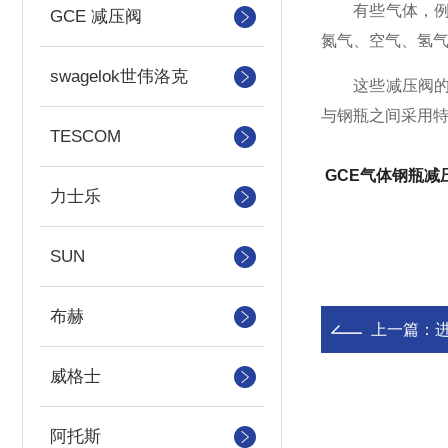
有些气体，例如
GCE 减压阀
氮气、空气、氢
swagelok世伟洛克
这些减压阀的使
与钢瓶之间采用
TESCOM
GCE气体钢瓶减
力士乐
SUN
布赫
上一篇：
威格士
阿托斯