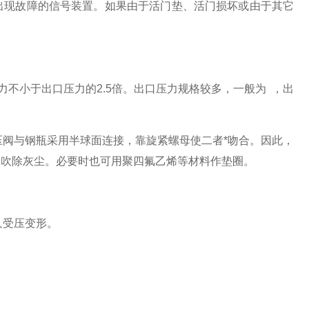
现故障的信号装置。如果由于活门垫、活门损坏或由于其它
不小于出口压力的2.5倍。出口压力规格较多，一般为 ，出
阀与钢瓶采用半球面连接，靠旋紧螺母使二者*吻合。因此，
体吹除灰尘。必要时也可用聚四氟乙烯等材料作垫圈。
久受压变形。