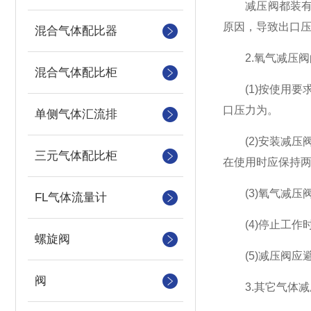
减压阀都装有安
原因，导致出口
混合气体配比器
2.氧气减压阀
混合气体配比柜
(1)按使用要求
口压力为。
单侧气体汇流排
(2)安装减压
三元气体配比柜
在使用时应保持
(3)氧气减压
FL气体流量计
(4)停止工作
螺旋阀
(5)减压阀应
阀
3.其它气体减