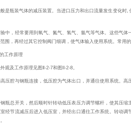
般是瓶装气体的减压装置。当进口压力和出口流量发生变化时,
中，经常要用到氧气、氮气、氢气、氩气等气体。这些气体一
需范围，再经过其它控制阀门细调，使气体输入使用系统。常用
的工作原理
工作原理见图Ⅱ-2-7和图II-2-8。
压腔与钢瓶连接，低压腔为气体出口，并通往使用系统。高压
瓶总开关，然后顺时针转动低压表压力调节螺杆，使其压缩主
压室经节流减压后进入低压室，并经出口通往工作系统。转动调
值。