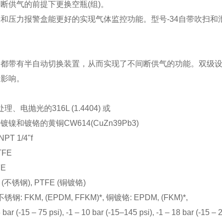
断供气的前提下更换空瓶(组)。
和压力报警盒能更好的实现气体监控功能。型号-34自带吹扫和泄
板都带有半自动切换装置，从而实现了不间断供气的功能。双级
力影响。
、电抛光的316L (1.4404) 或
镍和镀铬的黄铜CW614(CuZn39Pb3)
T 1/4"f
TFE
FE
(不锈钢), PTFE (铜镀铬)
 FKM, (EPDM, FFKM)*, 铜镀铬: EPDM, (FKM)*,
 (-15 – 75 psi), -1 – 10 bar (-15–145 psi), -1 – 18 bar (-15 – 2