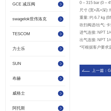
0 – 315 bar (0 – 4
GCE 减压阀
尺寸 (宽×高×深): 约
重量: 约 6.7 kg (B
swagelok世伟洛克
吹扫阀进/出气: 卡套接
进气连接: NPT 1/4"
TESCOM
出气连接: NPT 1/
*
力士乐
SUN
上一篇：
布赫
威格士
阿托斯