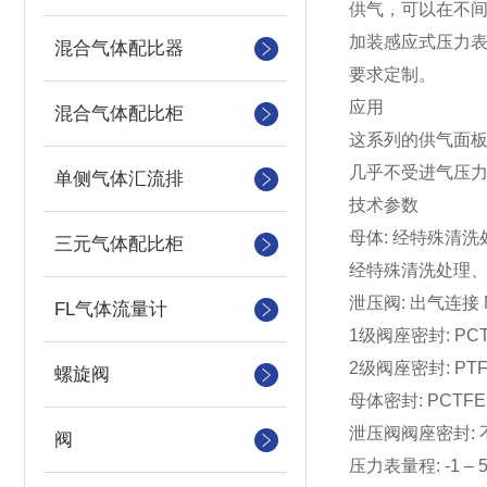
供气，可以在不间
加装感应式压力表
混合气体配比器
要求定制。
应用
混合气体配比柜
这系列的供气面
几乎不受进气压
单侧气体汇流排
技术参数
母体: 经特殊清洗处理
三元气体配比柜
经特殊清洗处理、镀
泄压阀: 出气连接 NP
FL气体流量计
1级阀座密封: PC
2级阀座密封: PT
螺旋阀
母体密封: PCTFE 
泄压阀阀座密封: 不锈钢:
阀
压力表量程: -1 – 5 bar