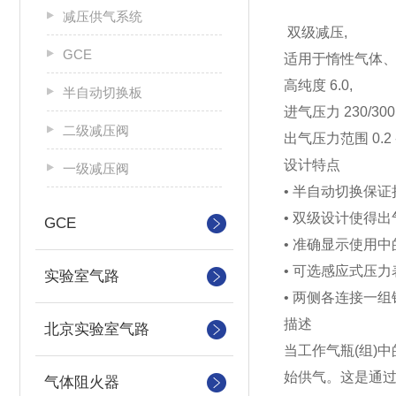
减压供气系统
双级减压,
GCE
适用于惰性气体、
高纯度 6.0,
半自动切换板
进气压力 230/300 ba
二级减压阀
出气压力范围 0.2 -10.
设计特点
一级减压阀
• 半自动切换保
• 双级设计使得
GCE
• 准确显示使用
• 可选感应式压
实验室气路
• 两侧各连接一组
描述
北京实验室气路
当工作气瓶(组)
始供气。这是通过
气体阻火器