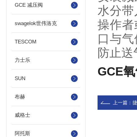
GCE 减压阀
水分带
操作者
swagelok世伟洛克
口与气
TESCOM
防止送
力士乐
GCE
SUN
布赫
上一篇：
捷
威格士
阿托斯