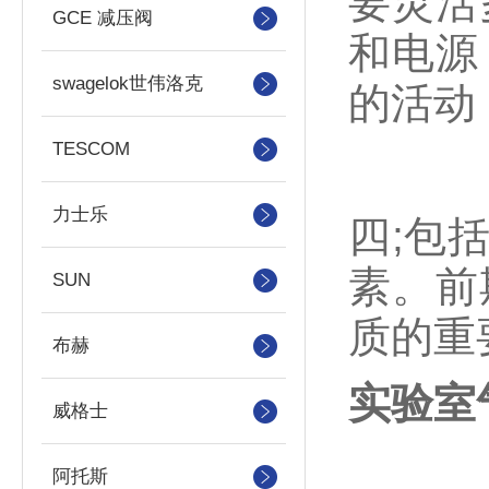
要灵活
GCE 减压阀
和电源
swagelok世伟洛克
的活动
TESCOM
力士乐
四;包
素。前
SUN
质的重
布赫
实验室
威格士
阿托斯