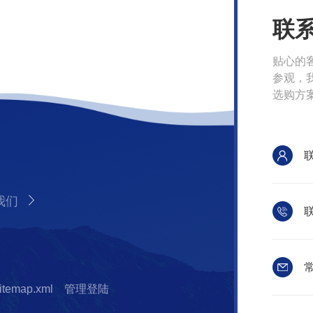
联
贴心的
参观，
选购方
我们
联
常
itemap.xml
管理登陆