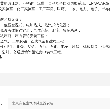
、黄铜减压器、不锈钢汇流排、自动及半自动切换系统、EP/BA/A
校实验室、化工实验室、工厂车间、医药、生物、电力、电子、半导
溶解乙炔设备；
高、低压空温式、电加热式、蒸汽式汽化器；
热低温液体输送管道；气体充装、汇流、集装系列；
及减压撬，压力管道安装工程；
天然气、 二氧化碳、乙炔气全套建站工程；
医疗卫生、钢铁、冶金、石油、石化、电子、环保、机械制造、供气
电子、玻璃、造船、交通运
装
：