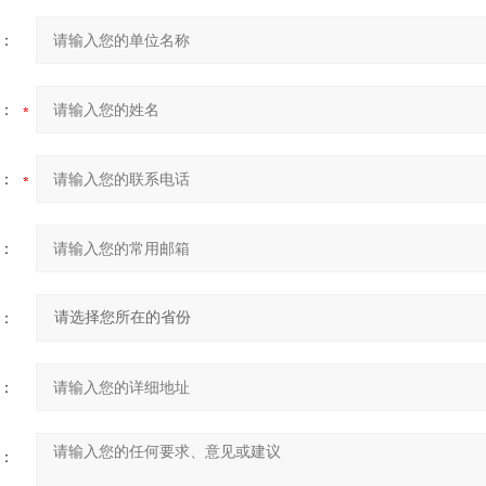
：
：
：
：
：
：
：