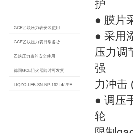
相关文章
护
RELATED ARTICLES
● 膜片
GCE乙炔压力表安装使用
● 采
GCE乙炔压力表日常备货
压力调
乙炔压力表的安全使用
强
德国GCE阻火器随时可发货
力冲击 
LIQZO-LEB-SN-NP-162L4/I/PE原装*
● 调压
轮
限制ga