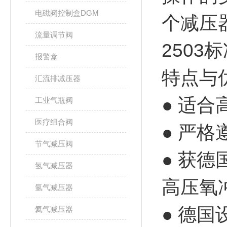
电磁阀控制盒DGM
个减压
流量调节阀
2503
报警盒
特点与
汇流排减压器
● 适
工业气瓶阀
医疗组合阀
● 严格
节气减压阀
● 获
氢气减压器
高压氧
氩气减压器
● 德国
氦气减压器