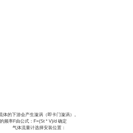
流体的下游会产生漩涡（即卡门漩涡）。
式：F=(St * V)/d 确定
流量计选择安装位置：