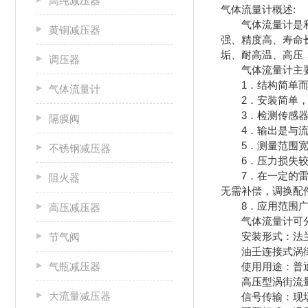
高纯减压器
气体流量计概述:
气体流量计是利用
黄铜减压器
强、精度高、寿命
垢、耐高温、高压
调压器
气体流量计主
1．结构简单而牢
气体流量计
2．安装简单，
3．检测传感器
隔膜阀
4．输出是与流量
5．测量范围宽，
不锈钢减压器
6．压力损失较
7．在一定的雷诺
阻火器
无需补偿，调换配
8．应用范围广
高压减压器
气体流量计可分
安装形式：法兰卡
节气阀
油壬连接式涡街
气瓶减压器
使用用途：普通型
高压型涡街流量
大流量减压器
信号传输：现场显