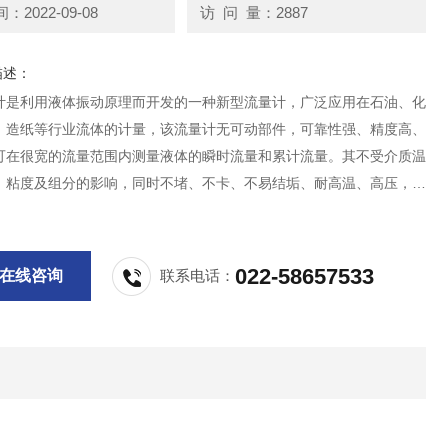
2022-09-08
访 问 量：2887
描述：
计是利用液体振动原理而开发的一种新型流量计，广泛应用在石油、化
、造纸等行业流体的计量，该流量计无可动部件，可靠性强、精度高、
可在很宽的流量范围内测量液体的瞬时流量和累计流量。其不受介质温
、粘度及组分的影响，同时不堵、不卡、不易结垢、耐高温、高压，安
适用于恶劣环境。流量计分一体化显示和远传显示，并可输出脉冲信号
号与微机联网。
022-58657533
在线咨询
联系电话：