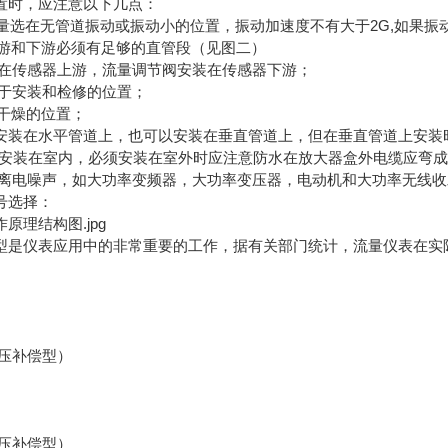
时，应注意以下几点：
量选在无管道振动或振动小的位置，振动加速度不有大于2G,如果振
游和下游必须有足够的直管段（见图二）
在传感器上游，流量调节阀安装在传感器下游；
于安装和检修的位置；
干燥的位置；
安装在水平管道上，也可以安装在垂直管道上，但在垂直管道上安装
安装在室内，必须安装在室外时应注意防水在放大器盒外电缆应弯成
离电噪声，如大功率变频器，大功率变压器，电动机和大功率无线收
选择：
理结构图.jpg
仪表应用中的非常重要的工作，据有关部门统计，流量仪表在实际应
压补偿型）
压补偿型）