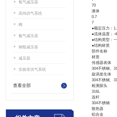
氧气减压器
70
液体
高纯供气系统
0.7
7
阀
●额定压力：1.6MP
●流体温度：-40
氮气减压器
●结构类型：一
●结构材质
钢瓶减压器
部件名称
材质
减压器
传感器表体
304不锈钢、31
实验室供气系统
旋涡发生体
304不锈钢、31
查看全部
检测探头
316L
连杆
304不锈钢
散热器
铝合金