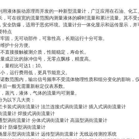
液体振动原理而开发的一种新型流量计，广泛应用在石油、化工、
长，可在很宽的流量范围内测量液体的瞬时流量和累计流量。其不受
，安全防爆，适用于恶劣环境。流量计分一体化显示和远传显示，并
要特点
固，无可动部件，可靠性高，长期运行十分可靠。
维护十分方便。
不直接接触被测介质，性能稳定，寿命长。
成正比的脉冲信号，无零点飘移，精度高。
量程比可达1：10。
小，运行费用低，更具节能意义。
数范围内，输出信号频率不受流体物理性质和组分变化的影响，仪
件后一般无需重新标定仪表系数。
，蒸汽，液体，气体的流量均可测量。
为以下几大类：
装式涡街流量计 法兰连接式涡街流量计 插入式涡街流量计
流量计 焊接式涡街流量计
涡街流量计 分体式涡街流量计 高温型涡街流量计
计 防爆型涡街流量计
示型涡街流量计 远传型涡街流量计 无线远传测控系统