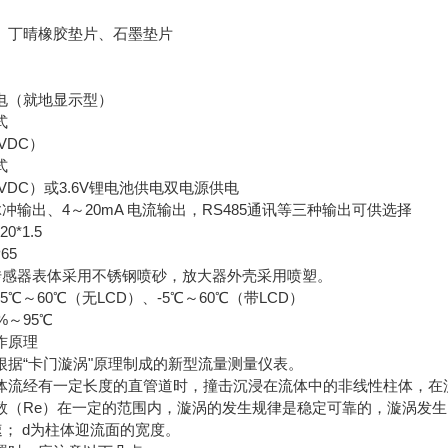
丁晴橡胶垫片、石墨垫片
电（就地显示型）
式
VDC）
式
VDC）或3.6V锂电池供电双电源供电
出、4～20mA 电流输出，RS485通讯等三种输出可供选择
*1.5
65
器表体采用不锈钢喷砂，放大器外壳采用喷塑。
～60℃（无LCD）、-5℃～60℃（带LCD）
～95℃
作原理
“卡门漩涡"原理制成的新型流量测量仪表。
经有一定长度的直管道时，撞击沉浸在流体中的非线性柱体，在
e）在一定的范围内，漩涡的发生规律是稳定可靠的，漩涡发生的频率F由公
流速； d为柱体迎流面的宽度。 气体