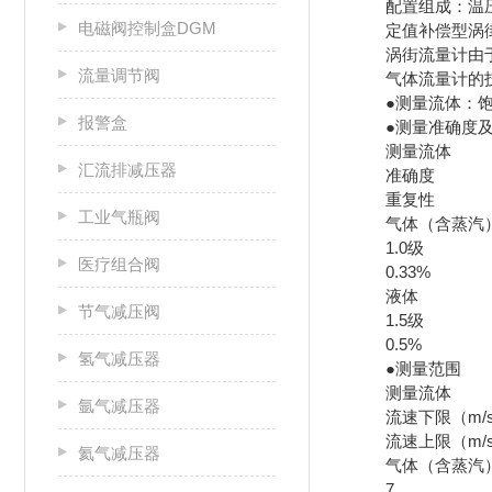
配置组成：温压双
电磁阀控制盒DGM
定值补偿型涡街
涡街流量计由于测
流量调节阀
气体流量计的技
●测量流体：饱和
报警盒
●测量准确度及
测量流体
汇流排减压器
准确度
重复性
工业气瓶阀
气体（含蒸汽
1.0级
医疗组合阀
0.33%
液体
节气减压阀
1.5级
0.5%
氢气减压器
●测量范围
测量流体
氩气减压器
流速下限（m/
流速上限（m/
氦气减压器
气体（含蒸汽
7