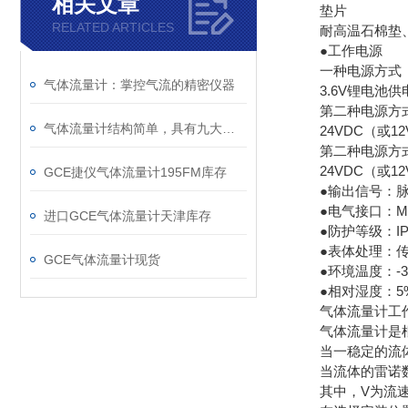
相关文章
垫片
RELATED ARTICLES
耐高温石棉垫、
●工作电源
一种电源方式
气体流量计：掌控气流的精密仪器
3.6V锂电池供
第二种电源方
气体流量计结构简单，具有九大特点
24VDC（或12
第二种电源方
24VDC（或12
GCE捷仪气体流量计195FM库存
●输出信号：脉冲输
●电气接口：M20
进口GCE气体流量计天津库存
●防护等级：IP
●表体处理：传感
GCE气体流量计现货
●环境温度：-35℃
●相对湿度：5%
气体流量计工
气体流量计是根据
当一稳定的流体流
当流体的雷诺数（R
其中，V为