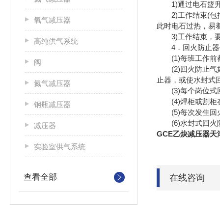
1)通过电石篮升
2)工作结束(包
氧气减压器
此时电石过热，易
3)工作结束，要
高纯供气系统
4．回火防止器
(1)每班工作前
阀
(2)回火防止气
止器，或使水封式
氮气减压器
(3)每个岗位式
(4)焊柜或割柜
钢瓶减压器
(5)每次发生回
(6)水封式回火
减压器
GCE乙炔减压器天
实验室供气系统
查看全部
在线咨询