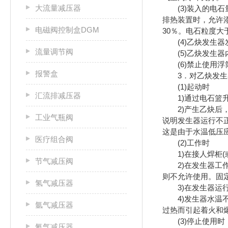
大流量减压器
(3)装入的电石
排热装置时，允许添
电磁阀控制盒DGM
30％。电石粒度大
(4)乙炔发生器
流量调节阀
(5)乙炔发生器
(6)禁止使用浮
报警盒
3．对乙炔发生器
(1)起动时
汇流排减压器
1)通过电石篮升
2)产生乙炔后，
工业气瓶阀
说明发生器运行不
这是由于水温低压
医疗组合阀
(2)工作时
1)在接人焊柜(
节气减压阀
2)在发生器工作
则不允许使用。固
氢气减压器
3)在发生器运行
4)发生器水温不
氩气减压器
过热而引起着火和
(3)停止使用时
氦气减压器