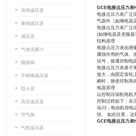
GCE电接点压力表H
高纯减压器
电接点压力表广泛
气器件（如继电器
黄铜减压器
电接点压力表广泛
(如继电器及变频器等
调压器
结构原理
电接点压力表由测
气体流量计
腐蚀作用的气体、
信号，接通控制电
隔膜阀
电接点压力表基于
放大，由固定齿轮
不锈钢减压器
瞬时，致使控制系
电器原理
阻火器
以控制压缩机电机
控制过程如下：在
高压减压器
动J3，电动机得电
转。 如此往复，
节气阀
GCE电接点压力表H
气瓶减压器