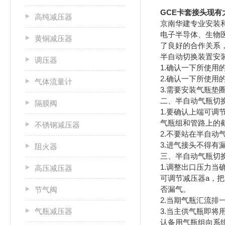
GCE卡套接头现有
高纯减压器
京南华建专业安装
电子半导体、生物
黄铜减压器
了良好的合作关系
半自动切换装置安
调压器
1.确认一下所使用
2.确认一下所使
气体流量计
3.需要安装气瓶
二、半自动气瓶切
隔膜阀
1.要确认上端可
气瓶组和管路上的
不锈钢减压器
2.不要站在半自
3.进气接头不得有
阻火器
三、半自动气瓶切
1.调整出口压力
高压减压器
可调节减压器a，
否漏气。
节气阀
2.当期气瓶汇流
气瓶减压器
3.当主供气瓶即将
认备用气瓶组向系