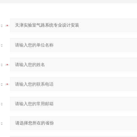
：
：
：
：
：
：