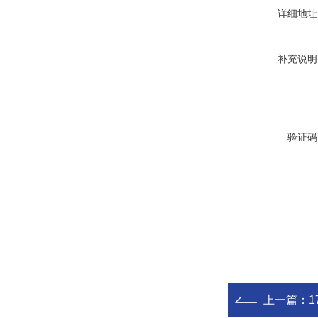
详细地址
补充说明
验证码
上一篇：
1