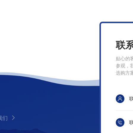
联
贴心的
参观，
选购方
我们
联