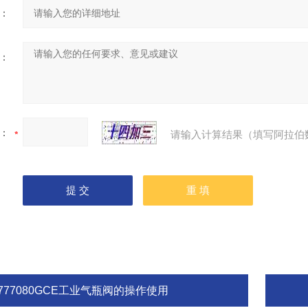
：
：
：
请输入计算结果（填写阿拉伯
777080GCE工业气瓶阀的操作使用