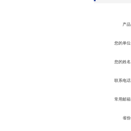
产品
您的单位
您的姓名
联系电话
常用邮箱
省份