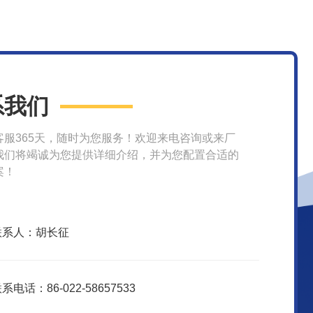
系我们
客服365天，随时为您服务！欢迎来电咨询或来厂
我们将竭诚为您提供详细介绍，并为您配置合适的
案！
联系人：胡长征
系电话：86-022-58657533