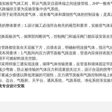
验室气体工程，即从气瓶至仪器终端之间连接管线，JHP一般有气体切
气路编排主要为实验室集中供气系统。
于处理高纯度气体，或有毒气体和腐蚀性气体的控制设备；是真
整体要求：1.设计施工必须符合相关的规范和要求，实验室气体
换面板供气，保障部间断供气，控制阀门和减压阀门都应该安装在实
管路都安装在天花板下方，沿墙名设，明确标明连接气体，指示气
局要求：1.气瓶间内压力调节面板气路连接，管道内应保持表面
用不可燃材料填充空隙。
采用焊接三通实现连接，保障气体传输质量，在管道和墙体固定牢
减少弯曲，防止被传输的气体压力和流量损失过大，设计合适的拐弯
量减少接缝以降低泄漏的可能性，压力调节面板和气路控制终端上
央台、边台、气瓶柜、天平台、通风系统、气路系统、净
统专业设计安装