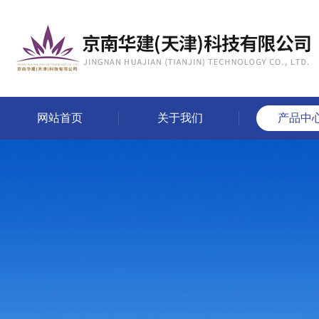
网站首页
关于我们
产品中