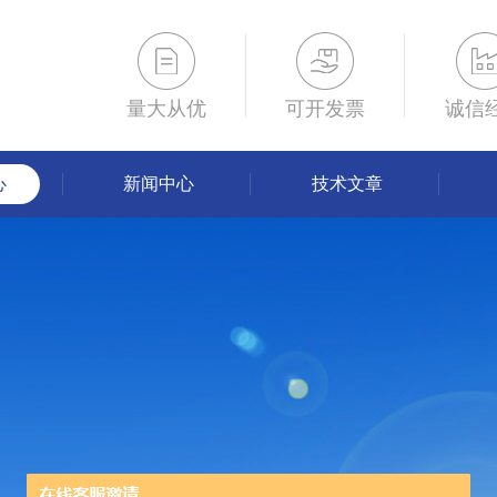
量大从优
可开发票
诚信
心
新闻中心
技术文章