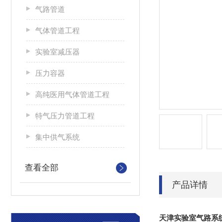
气路管道
气体管道工程
实验室减压器
压力容器
高纯医用气体管道工程
特气压力管道工程
集中供气系统
查看全部
产品详情
天津实验室气路系