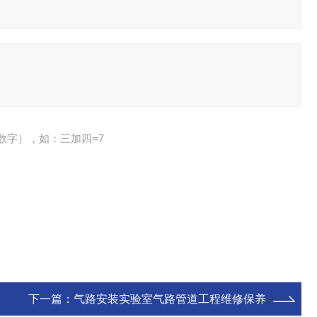
数字），如：三加四=7
下一篇：
气路安装实验室气路管道工程维修保养