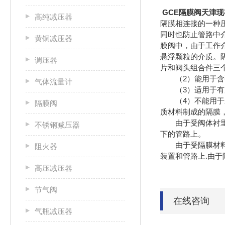
GCE
隔膜阀天津现
高纯减压器
隔膜相连接的一种
同时也防止管路中
黄铜减压器
膜阀中，由于工作
悬浮颗粒的介质。
调压器
片和阀头组合件
（2）能用于含硬
气体流量计
（3）适用于有
（4）不能
隔膜阀
质材料制成的隔膜
由于受阀体衬里工
不锈钢减压器
下的管路上。
由于受隔膜材料的
阻火器
装置和管路上.
高压减压器
节气阀
在线咨询
气瓶减压器