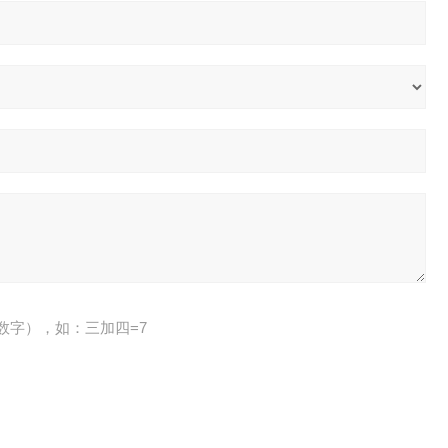
数字），如：三加四=7