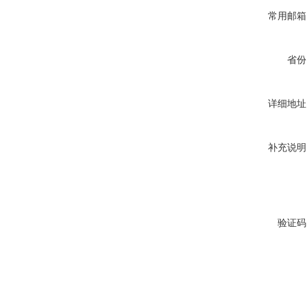
常用邮箱
省份
详细地址
补充说明
验证码