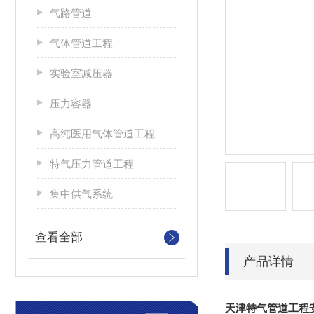
气路管道
气体管道工程
实验室减压器
压力容器
高纯医用气体管道工程
特气压力管道工程
集中供气系统
查看全部
产品详情
天津特气管道工程