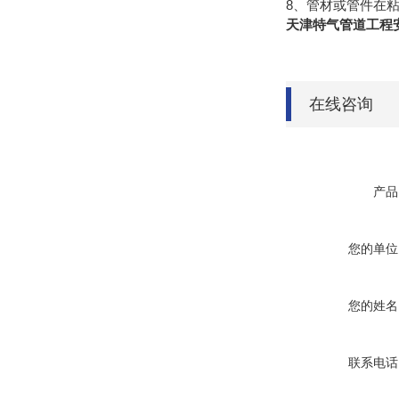
8、管材或管件在
天津特气管道工程
在线咨询
产品
您的单位
您的姓名
联系电话