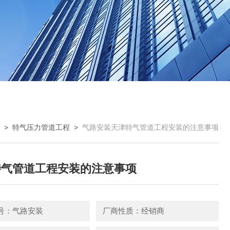
>
特气压力管道工程
>
气路安装天津特气管道工程安装的注意事项
特气管道工程安装的注意事项
号：气路安装
厂商性质：经销商