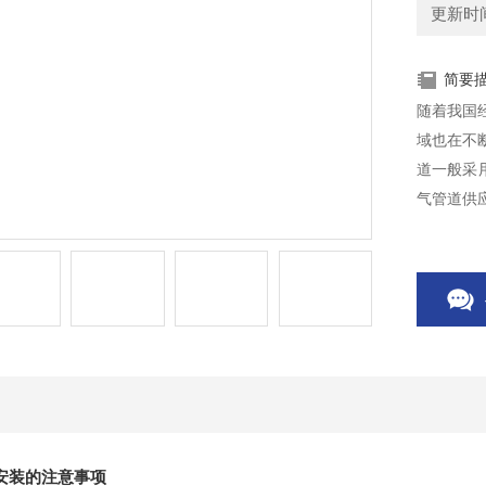
更新时间：
简要
随着我国
域也在不
道一般采
气管道供
公司，大
安装的注意事项