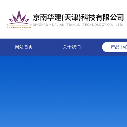
网站首页
关于我们
产品中