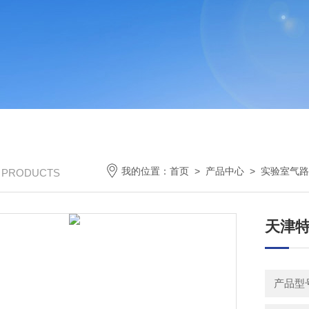
我的位置：
首页
>
产品中心
>
实验室气路
/ PRODUCTS
天津
产品型