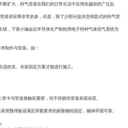
不断扩大，特气管道在我们的日常生活中应用也越加的广泛起
气管道供应商非常的多，但是，除了少部分提供交钥匙式的特气管
出错，下面小编会以半导体生产制程用电子特种气体供气系统为
要求制作与安装。如：
合适的支、吊架固定方案才能进行施工。
,管卡与管道接触应紧密，但不得损伤管道表面涂层。
装采用预埋板或满足荷载要求的膨胀螺栓固定，确保牢固可靠。
m。