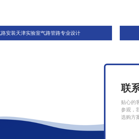
气路安装天津实验室气路管路专业设计
联
贴心的
参观，
选购方