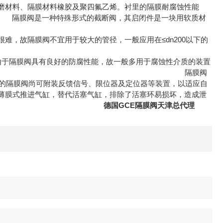
磨材料、隔膜材料橡胶及聚四氟乙烯。衬里的隔膜耐腐蚀性能
种特殊形式的截断阀，其启闭件是一块用软质材
难，故隔膜阀不宜用于较大的管径，一般应用在≤dn200以下的
由于隔膜阀具有良好的防腐性能，故一般多用于腐蚀性介质的装置
体衬里材料和隔膜材料的限制。 隔膜阀
形式的隔膜阀尚可附装反馈信号、限位器及定位器等装置，以适应自
薄膜式推进气缸，替代活塞气缸，排除了活塞环易损坏，造成泄
操作手轮使阀门启闭。
德国GCE隔膜阀天津总代理