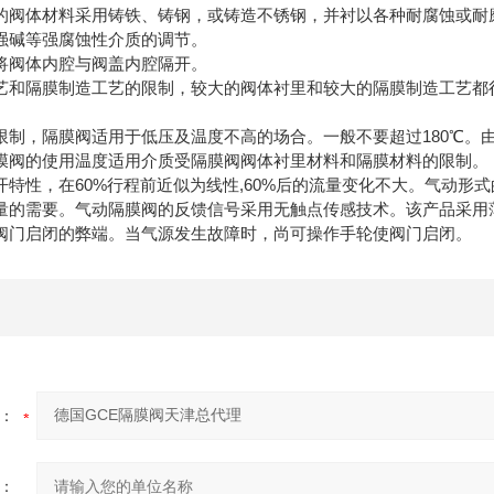
的阀体材料采用铸铁、铸钢，或铸造不锈钢，并衬以各种耐腐蚀或耐
酸、强碱等强腐蚀性介质的调节。 隔膜阀是一
将阀体内腔与阀盖内腔隔开。
艺和隔膜制造工艺的限制，较大的阀体衬里和较大的隔膜制造工艺都很
限制，隔膜阀适用于低压及温度不高的场合。一般不要超过180℃。
由于隔膜阀的使用温度适用介质受隔膜阀阀
开特性，在60%行程前近似为线性,60%后的流量变化不大。气动
量的需要。气动隔膜阀的反馈信号采用无触点传感技术。该产品采用
推动阀门启闭的弊端。当气源发生故障时，尚可
：
：