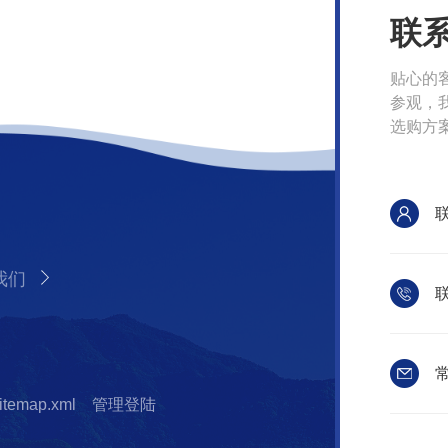
联
贴心的
参观，
选购方
我们
联
常
itemap.xml
管理登陆