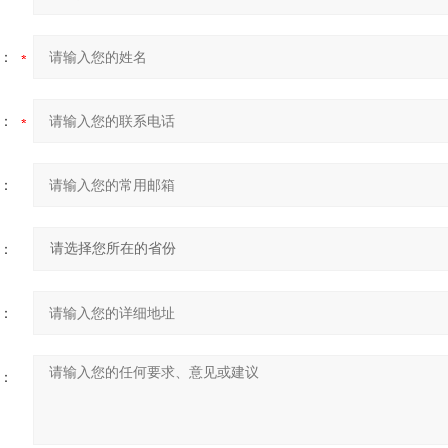
：
：
：
：
：
：