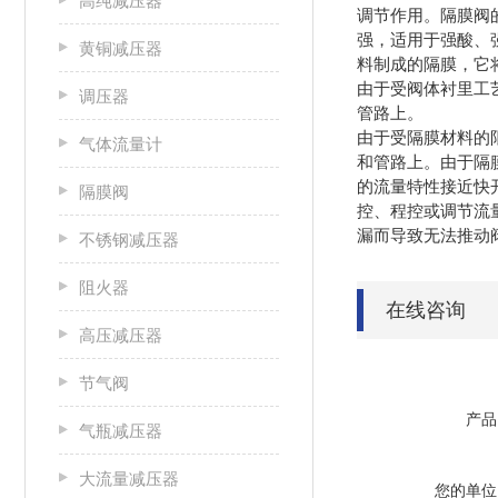
高纯减压器
调节作用。隔膜阀
强，适用于强
黄铜减压器
料制成的隔膜，它
由于受阀体衬里工
调压器
管路上。
由于受隔膜材料的
气体流量计
和管路上。
的流量特性接近快
隔膜阀
控、程控或调节流
漏而导致无法
不锈钢减压器
阻火器
在线咨询
高压减压器
节气阀
产品
气瓶减压器
大流量减压器
您的单位