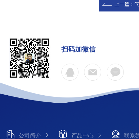
上一篇：
扫码加微信
公司简介
产品中心
联系