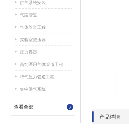
供气系统安装
气路管道
气体管道工程
实验室减压器
压力容器
高纯医用气体管道工程
特气压力管道工程
集中供气系统
查看全部
产品详情