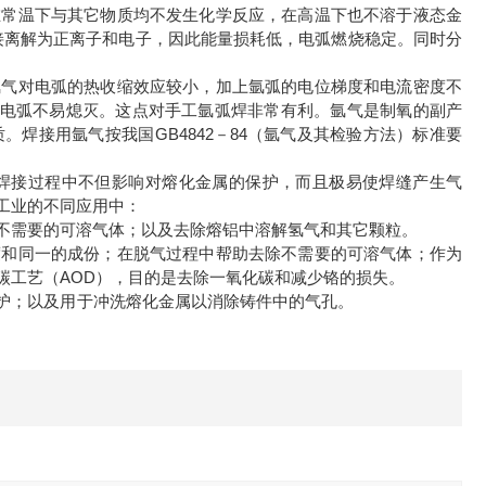
在常温下与其它物质均不发生化学反应，在高温下也不溶于液态金
接离解为正离子和电子，因此能量损耗低，电弧燃烧稳定。同时分
氩气对电弧的热收缩效应较小，加上氩弧的电位梯度和电流密度不
，电弧不易熄灭。这点对手工氩弧焊非常有利。氩气是制氧的副产
焊接用氩气按我国GB4842－84（氩气及其检验方法）标准要
焊接过程中不但影响对熔化金属的保护，而且极易使焊缝产生气
工业的不同应用中：
除不需要的可溶气体；以及去除熔铝中溶解氢气和其它颗粒。
度和同一的成份；在脱气过程中帮助去除不需要的可溶气体；作为
碳工艺（AOD），目的是去除一氧化碳和减少铬的损失。
无氧无氮保护；以及用于冲洗熔化金属以消除铸件中的气孔。