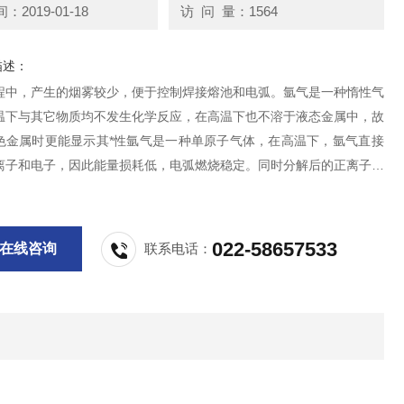
2019-01-18
访 问 量：1564
描述：
程中，产生的烟雾较少，便于控制焊接熔池和电弧。氩气是一种惰性气
温下与其它物质均不发生化学反应，在高温下也不溶于液态金属中，故
色金属时更能显示其*性氩气是一种单原子气体，在高温下，氩气直接
离子和电子，因此能量损耗低，电弧燃烧稳定。同时分解后的正离子体
较大，对阴极的冲击力很强，具有强烈的阴极破碎作用。
022-58657533
在线咨询
联系电话：