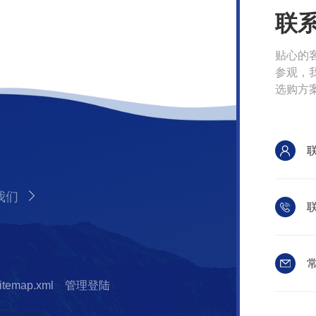
联
贴心的
参观，
选购方
我们
联
常
itemap.xml
管理登陆