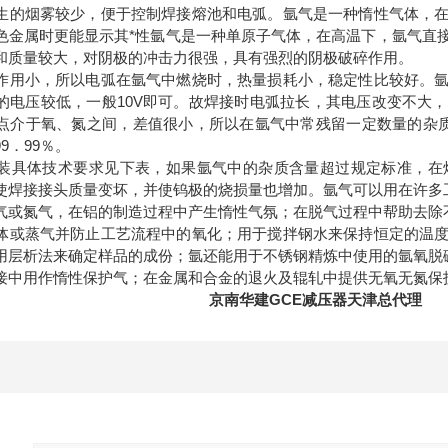
生的烟雾较少，便于控制焊接熔池和电弧。氩气是一种惰性气体，
色金属时更能显示其*性氩气是一种单原子气体，在高温下，氩气直
和质量较大，对阴极的冲击力很强，具有强烈的阴极破碎作用。
作用小，所以电弧在氩气中燃烧时，热量损耗小，稳定性比较好。
的电压较低，一般10V即可。故焊接时电弧拉长，其电压改变不大
点介于氧、氮之间，差值很小，所以在氩气中常残留一定数量的杂质。
9．99％。
装具体技术要求见下表，如果氩气中的杂质含量超过规定标准，在
使焊接接头质量变坏，并使钨极的烧损量也增加。氩气可以用在许多
代空气或氮气，在铝的制造过程中产生惰性气氛；在脱气过程中帮助去
换气体或蒸气并防止工艺流程中的氧化；用于搅拌钢水来保持恒定的温
用层析法来确定样品的成份；氩还能用于不锈钢精炼中使用的氩氧脱
氩在焊接中用作惰性保护气；在金属和合金的退火及辊轧中提供
京南华建GCE减压器天津总代理