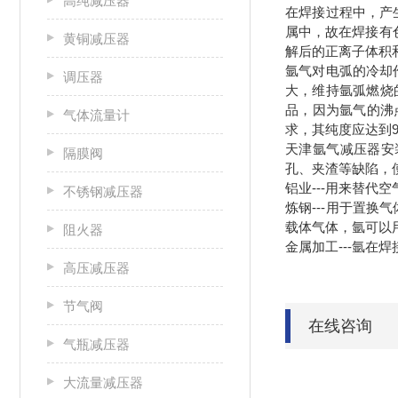
高纯减压器
在焊接过程中，产
属中，故在焊接有
黄铜减压器
解后的正离子体积
氩气对电弧的冷却
调压器
大，维持氩弧燃烧
品，因为氩气的沸
气体流量计
求，其纯度应达到9
天津氩气减压器安
隔膜阀
孔、夹渣等缺陷，
铝业---用来替
不锈钢减压器
炼钢---用于置
载体气体，氩可以
阻火器
金属加工---
高压减压器
节气阀
在线咨询
气瓶减压器
大流量减压器