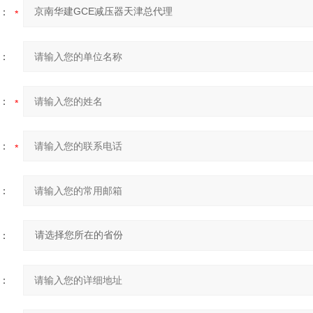
：
：
：
：
：
：
：