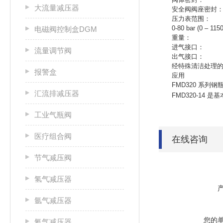
大流量减压器
安全阀阀座密封：ES:FKM
压力表范围： 0-25 bar (
0-80 bar (0 – 1150ps
电磁阀控制盒DGM
重量： FMD320-14
进气接口： 根
流量调节阀
出气接口： NPT 
经特殊清洁处理的316L
报警盒
应用
FMD320 系列钢
汇流排减压器
FMD320-1
工业气瓶阀
医疗组合阀
在线咨询
节气减压阀
氢气减压器
氩气减压器
您的
氦气减压器