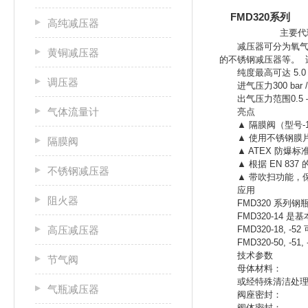
F
高纯减压器
主要
减压器可分为氧气减
黄铜减压器
的不锈钢减压器等。 
纯度最高可达 5.0
调压器
进气压力300 bar / 4
出气压力范围0.5 – 50 b
气体流量计
亮点
▲ 隔膜阀（型号-16,
▲ 使用不锈钢膜
隔膜阀
▲ ATEX 防爆标
▲ 根据 EN 837
不锈钢减压器
▲ 带吹扫功能，保持气路纯
应用
阻火器
FMD320 系列钢
FMD320-14 是基
高压减压器
FMD320-18, 
FMD320-50, -5
技术参数
节气阀
母体材料： 经特殊清
或经特殊清洁处理的镀铬黄
气瓶减压器
阀座密封： P
阀体密封： PCTF