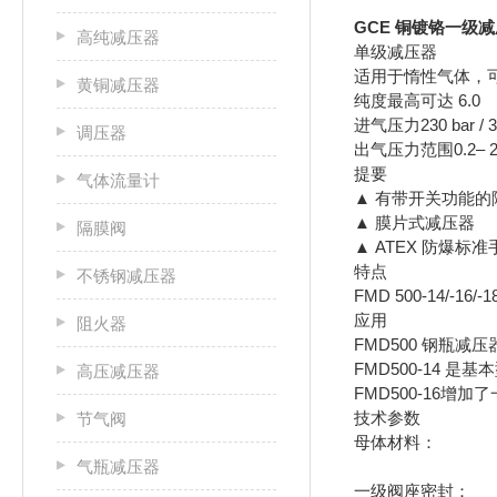
GCE 铜镀铬一级
高纯减压器
单级减压器
适用于惰性气体，
黄铜减压器
纯度最高可达 6.0
进气压力230 bar / 33
调压器
出气压力范围0.2– 200 
提要
气体流量计
▲ 有带开关功能的隔
▲ 膜片式减压器
隔膜阀
▲ ATEX 防爆标准
特点
不锈钢减压器
FMD 500-14
应用
阻火器
FMD500 钢瓶
FMD500-14 是基
高压减压器
FMD500-16增
技术参数
节气阀
母体材料： 经特殊
气瓶减压器
或经特殊清洁处理
一级阀座密封： P