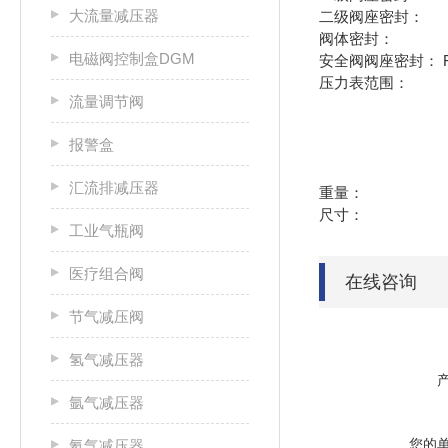
大流量减压器
二级阀座密封： P
阀体密封： PCTFE 
电磁阀控制盒DGM
安全阀阀座密封： FKM,
压力表范围： -1-10
流量调节阀
0-25bar 
0-40 bar 
报警盒
0-80 bar 
0-315 bar
汇流排减压器
重量： 型号-14：
尺寸：
工业气瓶阀
医疗组合阀
在线咨询
节气减压阀
氢气减压器
氩气减压器
您的
氦气减压器