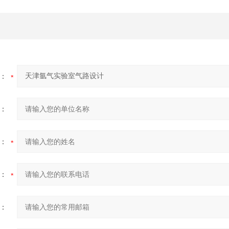
：
：
：
：
：