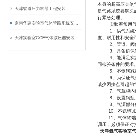
本身的超高压会使
天津管道压力容器工程安装
是气路系统要解决
行紧急处理。
京南华建实验室气体管路系统安装工程
实验室常用气体
1、供气系统包括
度、耐用性和安全
天津实验室GCE气体减压器安装标准
2、管道、阀件、
3、具备确保输
4、能满足实验仪
同检验条件的要求
5、不锈钢减压器
6、为保证气密性
减少因接点引起的
7、气瓶柜内设置
8、设置钢瓶、
9、气源部分由钢
10、不锈钢减压
11、气体终端压
调压，必
天津氩气实验室