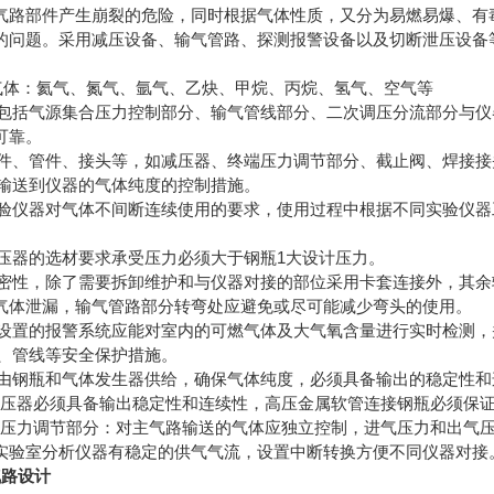
气路部件产生崩裂的危险，同时根据气体性质，又分为易燃易爆、有
的问题。采用减压设备、输气管路、探测报警设备以及切断泄压设备
：氦气、氮气、氩气、乙炔、甲烷、丙烷、氢气、空气等
气源集合压力控制部分、输气管线部分、二次调压分流部分与仪器
可靠。
管件、接头等，如减压器、终端压力调节部分、截止阀、焊接接头等
送到仪器的气体纯度的控制措施。
器对气体不间断连续使用的要求，使用过程中根据不同实验仪器工
。
的选材要求承受压力必须大于钢瓶1大设计压力。
，除了需要拆卸维护和与仪器对接的部位采用卡套连接外，其余输
气体泄漏，输气管路部分转弯处应避免或尽可能减少弯头的使用。
的报警系统应能对室内的可燃气体及大气氧含量进行实时检测，
管线等安全保护措施。
瓶和气体发生器供给，确保气体纯度，必须具备输出的稳定性和
器必须具备输出稳定性和连续性，高压金属软管连接钢瓶必须保证
力调节部分：对主气路输送的气体应独立控制，进气压力和出气压
须保证对实验室分析仪器有稳定的供气气
气路设计