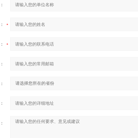
：
：
：
：
：
：
：