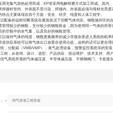
采用充氩气加热处理而成，EP管采用电解研磨方式加工而成。其内
求焊接时管内、外表面不受污染，焊缝内、外表面必须与母材光亮度
的特点主要体现在四个方面：安全、经济、纯度和人体工程学。
以通过配备的远程切断系统在紧急状况下切断气体供应。钢瓶储存区的
需管理较少的钢瓶，支付较少的钢瓶租金，因为使用同一气体的所有
司的空瓶中的余气量，以及良好的钢瓶管理。
可以保持气体的纯度，钢瓶更换频率的减少导致杂质进入系统的机率
中管道供应系统可以将气体出口放置在使用点处，这样的话
统，分配箱（VMB/VMP），尾气处理设备，报警监控系统等的安
道工程，从咨询、设计、选型、产品供应、投运维护、技术支持、用
种供气系统所需的气体减压器、半导体减压器、不锈钢阀门、卡套接
：