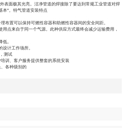
、外表面极其光亮。洁净管道的焊接除了要达到常规工业管道对焊
基本*。特气管道安装特点
合理布置可以保持可燃性容器和助燃性容器间的安全间距。
使用点来自于同一个气源。此种供应方式最终会减少运输费用，
降低。
可以更合理的设计工作场所。
装，测试
户培训、客户服务提供整套的系统安装
头、各种级别的