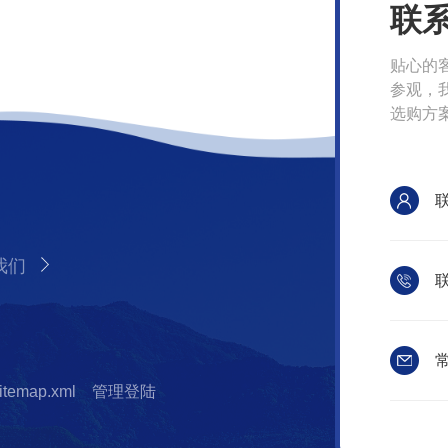
联
贴心的
参观，
选购方
我们
联
常
itemap.xml
管理登陆