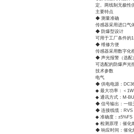
定。两线制无极性
主要特点
◆ 测量准确
传感器采用进口气
◆ 防爆型设计
可用于工厂条件的1
◆ 维修方便
传感器采用数字化
◆ 声光报警（选配
可选配的防爆声光
技术参数
电气
◆ 供电电源：DC36
◆ 最大功率：＜1W
◆ 通讯方式：M-BU
◆ 信号输出：一组
◆ 连接线缆：RVS 2
◆ 准确度：±5%FS
◆ 检测原理：催
◆ 响应时间：催化燃