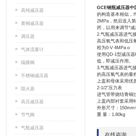
GCE钢瓶减压器中
高纯减压器
的构造基本相似，
2MPa，然后送
黄铜减压器
闭，以用来调节*
2.气瓶减压器进气接
调压器
高压氧气表和低压
程为0-V 4MPa o
气体流量计
使用QD-1型减
低，即减压作用。
隔膜阀
3.气瓶减压器进气
的高压氧气表的
不锈钢减压器
上盖和母体采用优
2-1/2"压力表
阻火器
进气管带烧结青铜
上盖内部衬套采用
高压减压器
外形尺寸：150mm×
重 
节气阀
气瓶减压器
在线咨询