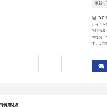
更新时间：
简要
世伟洛克
的顺畅运
中扮演一
度，以保
克球阀票随货
是一家阀门高品质流体系统