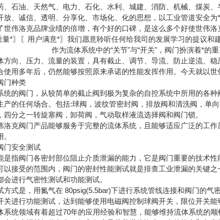
药、石油、天然气、电力、石化、水利、城建、消防、机械、煤炭、
开放、诚信、透明、分享化、市场化、化的思想，以工业管道安全为
了世伟洛克品牌业绩的倍增，有个好的口碑，是这么多个好使世伟洛
〖质量*〗〖用户满意*〗我们愿意聆听任何给我司的发展学习
中的“关节"与“开关"，阀门扮演着*的重要角色，因
体方向、压力、流量的装置，具有截止、调节、导流、防止逆流、稳
合使用多年后，仍然能够按照原来承诺的性能发挥作用。今天就以世
门种类
的阀门，从较简单的截止阀到极为复杂的自控系统中所用的各种阀
生产的任何场合。包括:球阀，波纹管密封阀，排放阀和清洗阀，单
B)，四分之一转旋塞阀，卸荷阀，气动取样液流选择阀和阀门锁。
克阀门产品能够服务于完整的流体系统，且能够适应广泛的工作压
用。
门安全测试
指阀门各密封部位阻止介质泄漏的能力，它是阀门重要的技术性能
可以接受的范围内，阀门的密封性能测试就是排查工业泄漏的关键之
都会进行气密性测试和功能测试。
是，用氮气在 80psig(5.5bar)下进行系统管线连接和阀门的气
开关进行功能测试，达到能够使用电磁阀控制球阀开关，限位开关能
统领域有着超过70年的应用经验和智慧，能够维持流体系统的顺