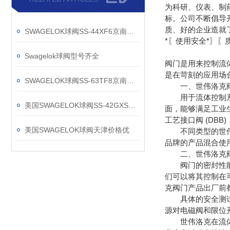
为科研、仪表、制
标。公司不断倡导
质、好的企业造就
SWAGELOK球阀SS-44XF6京南华建现货销售
*〖使用安全*〗
作为流体系统
Swagelok球阀型号齐全
阀门是用来控制流
是在苛刻的应用场
SWAGELOK球阀SS-63TF8京南华建库存
一、世伟洛克阀
用于流体控制系统
美国SWAGELOK球阀SS-42GXS6MM*
面，能够满足工业
工艺接口阀 (DB
美国SWAGELOK球阀天津价格优
不同类型的世伟洛
品牌的产品混合使
二、世伟洛克阀
阀门的密封性能是
们可以将其控制在
克阀门产品出厂前
具体的安全测试方式
源对电磁阀和限位
世伟洛克在流体系