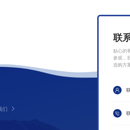
联
贴心的
参观，
选购方
我们
联