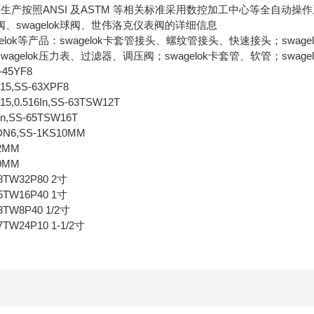
司阀门生产按照ANSI 及ASTM 等相关标准采用数控加工中心等全自动操
、swagelok球阀、世伟洛克仪表阀的详细信息
gelok等产品：swagelok卡套管接头、螺纹管接头、快速接头；sw
agelok压力表、过滤器、调压阀；swagelok卡套管、软管；swagel
5YF8
,SS-63XPF8
.516In,SS-63TSW12T
n,SS-65TSW16T
,SS-1KS10MM
2MM
0MM
TW32P80 2寸
TW16P40 1寸
W8P40 1/2寸
：SS-67TW24P10 1-1