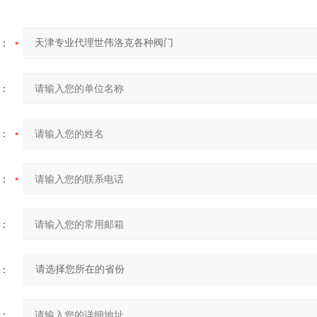
：
：
：
：
：
：
：