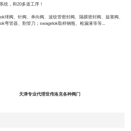
作系统，和20多道工序！
agelok球阀、针阀、单向阀、波纹管密封阀、隔膜密封阀、旋塞阀、
ok弯管器、割管刀；swagelok取样钢瓶、检漏液等等...
/2寸
天津专业代理世伟洛克各种阀门