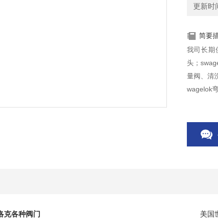
更新时间：
简要
我司长期供
头；swa
量阀、清洗
wagelo
洛克各种阀门
美国世伟洛克气动阀、swage